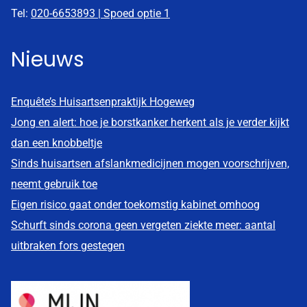
Tel:
020-6653893 | Spoed optie 1
Nieuws
Enquête’s Huisartsenpraktijk Hogeweg
Jong en alert: hoe je borstkanker herkent als je verder kijkt
dan een knobbeltje
Sinds huisartsen afslankmedicijnen mogen voorschrijven,
neemt gebruik toe
Eigen risico gaat onder toekomstig kabinet omhoog
Schurft sinds corona geen vergeten ziekte meer: aantal
uitbraken fors gestegen