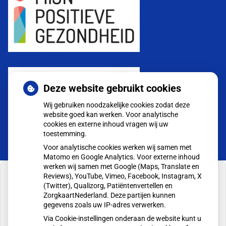
Deze website gebruikt cookies
Wij gebruiken noodzakelijke cookies zodat deze
website goed kan werken. Voor analytische
cookies en externe inhoud vragen wij uw
toestemming.
Voor analytische cookies werken wij samen met
Matomo en Google Analytics. Voor externe inhoud
werken wij samen met Google (Maps, Translate en
Reviews), YouTube, Vimeo, Facebook, Instagram, X
(Twitter), Qualizorg, Patiëntenvertellen en
ZorgkaartNederland. Deze partijen kunnen
gegevens zoals uw IP-adres verwerken.
U heeft geen toestemming gegeven voor
externe inhoud
die nodig is om dit te zien.
Via Cookie-instellingen onderaan de website kunt u