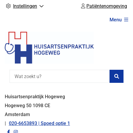
Instellingen
Patiëntenomgeving
Hoofdmenu
Menu
Zoeke
Huisartsenpraktijk Hogeweg
Hogeweg
50
1098 CE
Amsterdam
020-6653893 | Spoed optie 1
Tel:
Bezoek
Bezoek