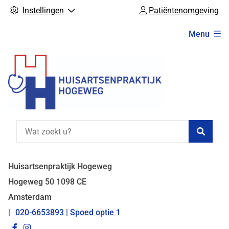
Instellingen
Patiëntenomgeving
Hoofdmenu
Menu
Zoeke
Huisartsenpraktijk Hogeweg
Hogeweg
50
1098 CE
Amsterdam
020-6653893 | Spoed optie 1
Tel:
Bezoek
Bezoek