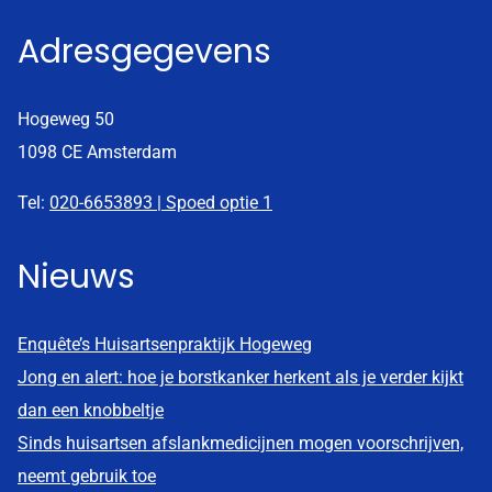
Adresgegevens
Hogeweg 50
1098 CE Amsterdam
Tel:
020-6653893 | Spoed optie 1
Nieuws
Enquête’s Huisartsenpraktijk Hogeweg
Jong en alert: hoe je borstkanker herkent als je verder kijkt
dan een knobbeltje
Sinds huisartsen afslankmedicijnen mogen voorschrijven,
neemt gebruik toe