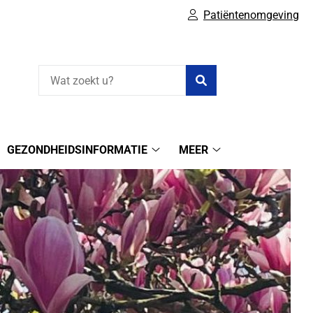
Patiëntenomgeving
Zoeken
GEZONDHEIDSINFORMATIE
MEER
ine
Gezondheidsinformatie
Meer
elen
submenu
submenu
bmenu