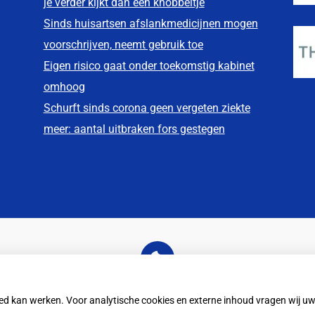
je verder kijkt dan een knobbeltje
Sinds huisartsen afslankmedicijnen mogen
voorschrijven, neemt gebruik toe
Eigen risico gaat onder toekomstig kabinet
omhoog
Schurft sinds corona geen vergeten ziekte
meer: aantal uitbraken fors gestegen
U heeft geen toestemming gegeven voor
externe inhoud
die nodig is om dit te zien.
oed kan werken. Voor analytische cookies en externe inhoud vragen wij 