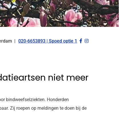
Bezoek
Bezoek
erdam
020-6653893 | Spoed optie 1
Tel:
onze
onze
facebook
Instagram
pagina
pagina
datieartsen niet meer
voor bindweefselziekten. Honderden
baar. Zij roepen op meldingen te doen bij de