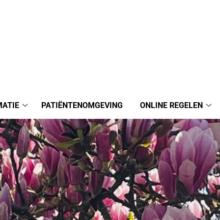
MATIE
PATIËNTENOMGEVING
ONLINE REGELEN
Praktijkinformatie
Onl
submenu
reg
su