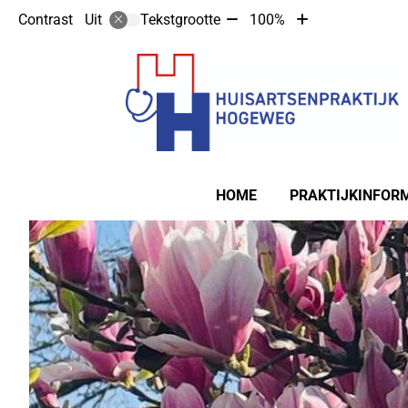
Tekst
Tekst
Contrast
Tekstgrootte
100%
Uit
verkleinen
vergroten
met
met
10%
10%
Hoofdmenu
HOME
PRAKTIJKINFOR