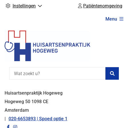
Instellingen
Patiëntenomgeving
Hoofdmenu
Menu
Zoeke
Huisartsenpraktijk Hogeweg
Hogeweg
50
1098 CE
Amsterdam
020-6653893 | Spoed optie 1
Tel:
Bezoek
Bezoek