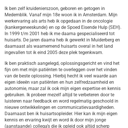
Ik ben zelf kruidenierszoon, geboren en getogen in
Medemblik. Vanaf mijn 18e woon ik in Amsterdam. Mijn
werkervaring als arts heb ik opgedaan in de oncologie
(kankergeneeskunde) en op de Spoed Eisende Hulp (SEH).
In 1999 t/m 2001 heb ik me daarna gespecialiseerd tot
huisarts. De jaren daarna heb ik gewerkt in Muiderberg en
daarnaast als waarnemend huisarts overal in het land
ingevallen tot ik eind 2005 deze plek tegenkwam.
Ik ben praktisch aangelegd, oplossingsgericht en vind het
fijn om met mijn patiënten te overleggen over het vinden
van de beste oplossing. Hierbij hecht ik veel waarde aan
eigen ideeën van patiënten en hun zelfredzaamheid en
autonomie, maar zal ik ook mijn eigen expertise en kennis
gebruiken. Ik probeer mezelf altijd te verbeteren door te
luisteren naar feedback en word regelmatig geschoold in
nieuwe ontwikkelingen en communicatievaardigheden.
Daarnaast ben ik huisartsopleider. Hier kan ik mijn eigen
kennis en ervaring kwijt en word ik door mijn jonge
(aanstaande) collega’s die ik opleid ook altijd scherp