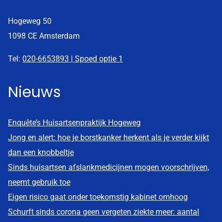
Hogeweg 50
1098 CE Amsterdam
Tel:
020-6653893 | Spoed optie 1
Nieuws
Enquête’s Huisartsenpraktijk Hogeweg
Jong en alert: hoe je borstkanker herkent als je verder kijkt
dan een knobbeltje
Sinds huisartsen afslankmedicijnen mogen voorschrijven,
neemt gebruik toe
Eigen risico gaat onder toekomstig kabinet omhoog
Schurft sinds corona geen vergeten ziekte meer: aantal