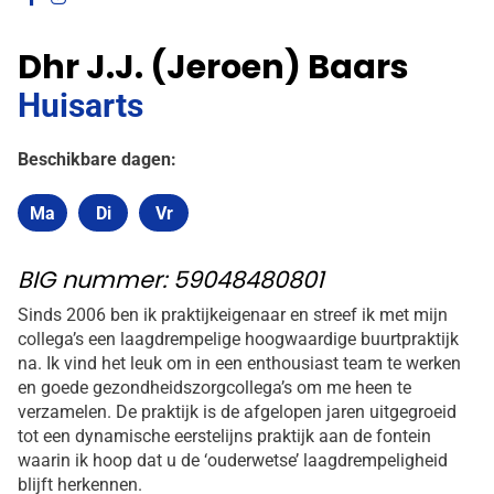
onze
onze
Dhr J.J. (Jeroen) Baars
facebook
Instagram
pagina
pagina
Huisarts
Beschikbare dagen:
Ma
Di
Vr
Maandag
Dinsdag
Vrijdag
BIG nummer: 59048480801
Sinds 2006 ben ik praktijkeigenaar en streef ik met mijn
collega’s een laagdrempelige hoogwaardige buurtpraktijk
na. Ik vind het leuk om in een enthousiast team te werken
en goede gezondheidszorgcollega’s om me heen te
verzamelen. De praktijk is de afgelopen jaren uitgegroeid
tot een dynamische eerstelijns praktijk aan de fontein
waarin ik hoop dat u de ‘ouderwetse’ laagdrempeligheid
blijft herkennen.