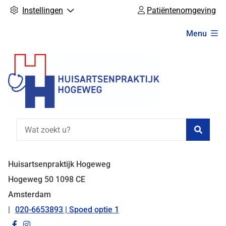
Instellingen
Patiëntenomgeving
Hoofdmenu
Menu
Zoeke
Huisartsenpraktijk Hogeweg
Hogeweg
50
1098 CE
Amsterdam
020-6653893 | Spoed optie 1
Tel:
Bezoek
Bezoek