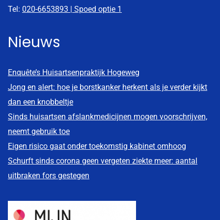
Tel:
020-6653893 | Spoed optie 1
Nieuws
Enquête’s Huisartsenpraktijk Hogeweg
Jong en alert: hoe je borstkanker herkent als je verder kijkt
dan een knobbeltje
Sinds huisartsen afslankmedicijnen mogen voorschrijven,
neemt gebruik toe
Eigen risico gaat onder toekomstig kabinet omhoog
Schurft sinds corona geen vergeten ziekte meer: aantal
uitbraken fors gestegen