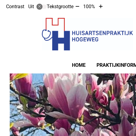
Tekst
Tekst
Contrast
Tekstgrootte
100%
Uit
verkleinen
vergroten
met
met
10%
10%
Hoofdmenu
HOME
PRAKTIJKINFOR