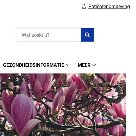
Patiëntenomgeving
Zoeken
GEZONDHEIDSINFORMATIE
MEER
ine
Gezondheidsinformatie
Meer
elen
submenu
submenu
bmenu