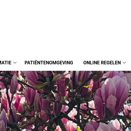
MATIE
PATIËNTENOMGEVING
ONLINE REGELEN
Praktijkinformatie
Onl
submenu
reg
su