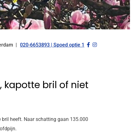
Bezoek
Bezoek
erdam
020-6653893 | Spoed optie 1
Tel:
onze
onze
facebook
Instagram
pagina
pagina
kapotte bril of niet
 bril heeft. Naar schatting gaan 135.000
ofdpijn.