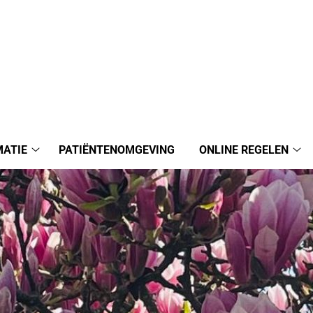
MATIE
PATIËNTENOMGEVING
ONLINE REGELEN
Praktijkinformatie
Onl
submenu
reg
su