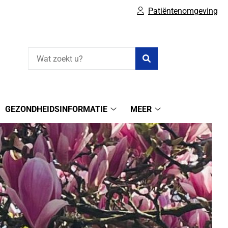
Patiëntenomgeving
Zoeken
GEZONDHEIDSINFORMATIE
MEER
ine
Gezondheidsinformatie
Meer
elen
submenu
submenu
bmenu