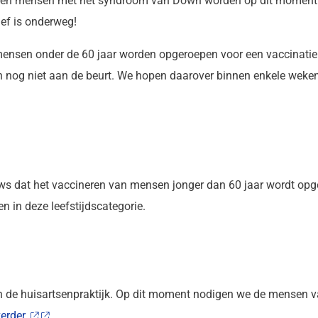
 en mensen met het syndroom van Down worden op dit moment d
ief is onderweg!
mensen onder de 60 jaar worden opgeroepen voor een vaccinati
 nog niet aan de beurt. We hopen daarover binnen enkele weke
ws dat het vaccineren van mensen jonger dan 60 jaar wordt opg
 in deze leefstijdscategorie.
 in de huisartsenpraktijk. Op dit moment nodigen we de mensen 
erder.