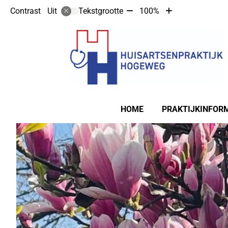
Tekst
Tekst
Contrast
Tekstgrootte
100%
Uit
verkleinen
vergroten
met
met
10%
10%
Hoofdmenu
HOME
PRAKTIJKINFOR