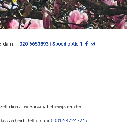
Bezoek
Bezoek
erdam
020-6653893 | Spoed optie 1
Tel:
onze
onze
facebook
Instagram
pagina
pagina
lf direct uw vaccinatiebewijs regelen.
ksoverheid. Belt u naar
0031-247247247
.